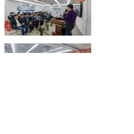
前一个：
无
ꄴ
后一个：
无
ꄲ
总部地址：
佛山市海创大族机器人智